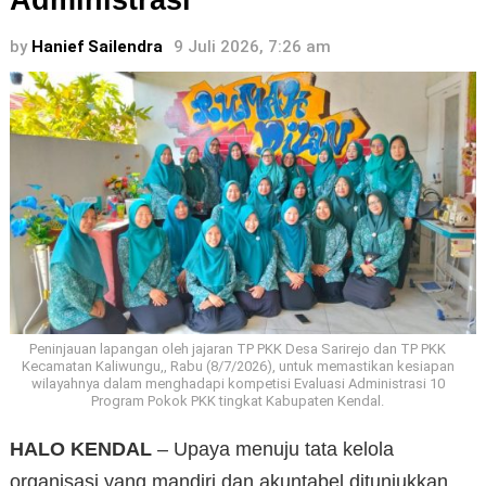
Administrasi
by
Hanief Sailendra
9 Juli 2026, 7:26 am
Peninjauan lapangan oleh jajaran TP PKK Desa Sarirejo dan TP PKK
Kecamatan Kaliwungu,, Rabu (8/7/2026), untuk memastikan kesiapan
wilayahnya dalam menghadapi kompetisi Evaluasi Administrasi 10
Program Pokok PKK tingkat Kabupaten Kendal.
HALO KENDAL
– Upaya menuju tata kelola
organisasi yang mandiri dan akuntabel ditunjukkan