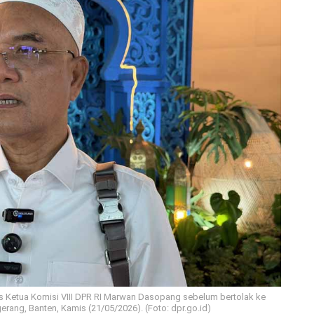
 Ketua Komisi VIII DPR RI Marwan Dasopang sebelum bertolak ke
ang, Banten, Kamis (21/05/2026). (Foto: dpr.go.id)