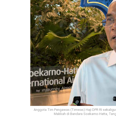
Anggota Tim Pengawas (Timwas) Haji DPR RI sekaligus
Makkah di Bandara Soekarno-Hatta, Tanger