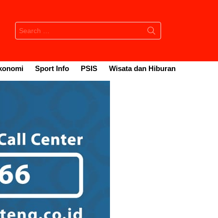
Search
for:
konomi
Sport Info
PSIS
Wisata dan Hiburan