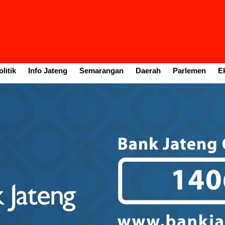
litik
Info Jateng
Semarangan
Daerah
Parlemen
E