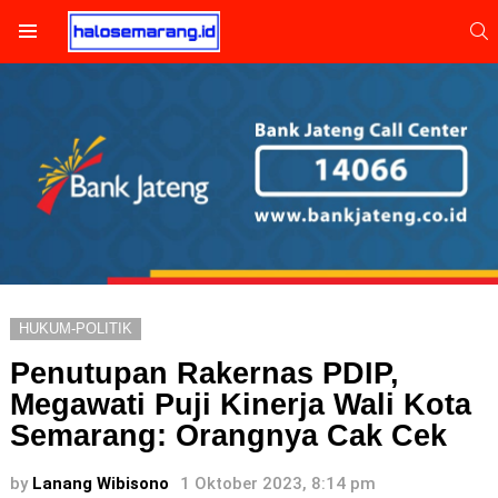
S
Menu
HUKUM-POLITIK
Penutupan Rakernas PDIP,
Megawati Puji Kinerja Wali Kota
Semarang: Orangnya Cak Cek
by
Lanang Wibisono
1 Oktober 2023, 8:14 pm