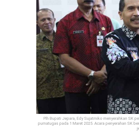
Plh Bupati Jepara, Edy Sujatmiko menyerahkan SK p
purnatugas pada 1 Maret 2025. Acara penyerahan SK ber
j