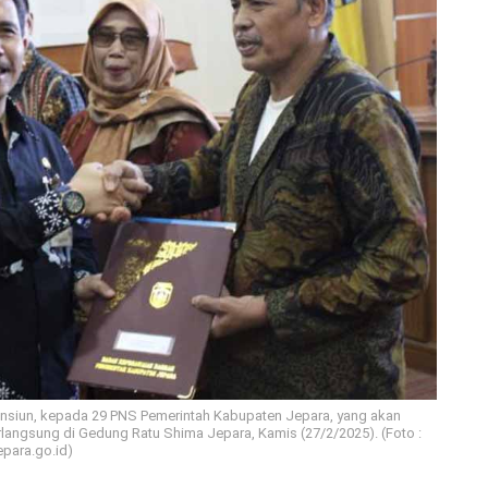
ensiun, kepada 29 PNS Pemerintah Kabupaten Jepara, yang akan
langsung di Gedung Ratu Shima Jepara, Kamis (27/2/2025). (Foto :
epara.go.id)