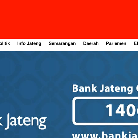
litik
Info Jateng
Semarangan
Daerah
Parlemen
E