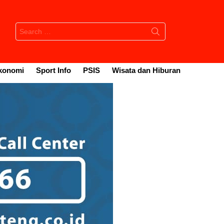
Search
for:
konomi
Sport Info
PSIS
Wisata dan Hiburan