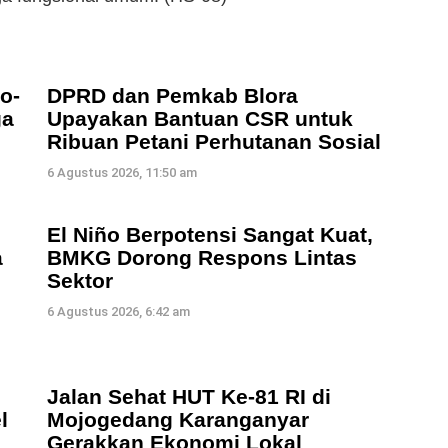
o-
DPRD dan Pemkab Blora
ga
Upayakan Bantuan CSR untuk
Ribuan Petani Perhutanan Sosial
6 Agustus 2026, 11:50 am
El Niño Berpotensi Sangat Kuat,
a
BMKG Dorong Respons Lintas
Sektor
6 Agustus 2026, 6:42 am
Jalan Sehat HUT Ke-81 RI di
l
Mojogedang Karanganyar
Gerakkan Ekonomi Lokal