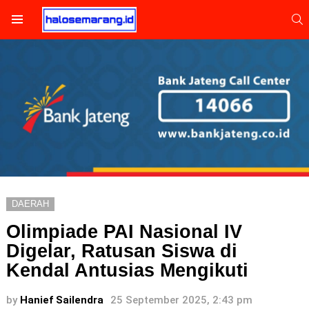
S
Menu
DAERAH
Olimpiade PAI Nasional IV
Digelar, Ratusan Siswa di
Kendal Antusias Mengikuti
by
Hanief Sailendra
25 September 2025, 2:43 pm