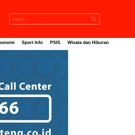
Search
for:
konomi
Sport Info
PSIS
Wisata dan Hiburan