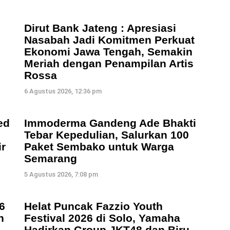
Dirut Bank Jateng : Apresiasi
Nasabah Jadi Komitmen Perkuat
Ekonomi Jawa Tengah, Semakin
Meriah dengan Penampilan Artis
Rossa
6 Agustus 2026, 12:36 pm
ed
Immoderma Gandeng Ade Bhakti
Tebar Kepedulian, Salurkan 100
r
Paket Sembako untuk Warga
Semarang
5 Agustus 2026, 7:08 pm
6
Helat Puncak Fazzio Youth
n
Festival 2026 di Solo, Yamaha
Hadirkan Group JKT48 dan Biru