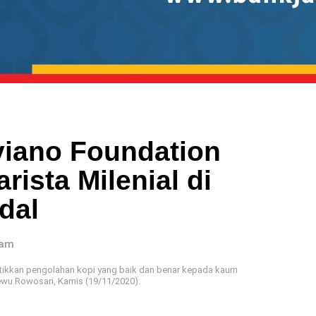
iano Foundation
rista Milenial di
dal
 am
tikkan pengolahan kopi yang baik dan benar kepada kaum
wu Rowosari, Kamis (19/11/2020).