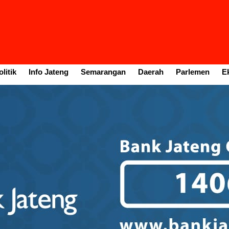
litik
Info Jateng
Semarangan
Daerah
Parlemen
E