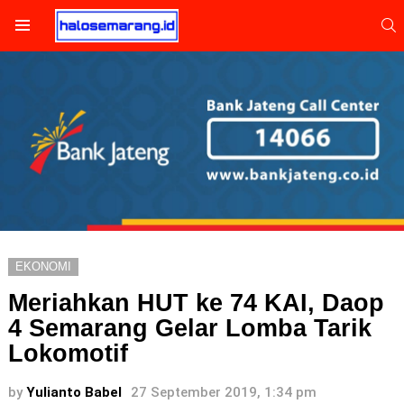
S
Menu
EKONOMI
Meriahkan HUT ke 74 KAI, Daop
4 Semarang Gelar Lomba Tarik
Lokomotif
by
Yulianto Babel
27 September 2019, 1:34 pm