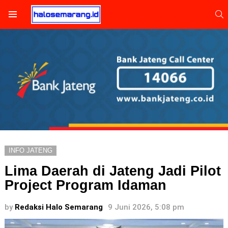
S
Menu
INFO JATENG
Lima Daerah di Jateng Jadi Pilot
Project Program Idaman
by
Redaksi Halo Semarang
9 Juni 2026, 5:08 pm