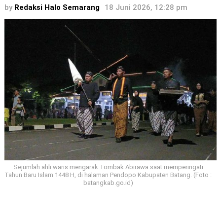
by
Redaksi Halo Semarang
18 Juni 2026, 12:28 pm
Sejumlah ahli waris mengarak Tombak Abirawa saat memperingati
Tahun Baru Islam 1448 H, di halaman Pendopo Kabupaten Batang. (Foto :
batangkab.go.id)