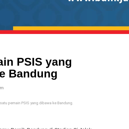
ain PSIS yang
ke Bandung
am
ah satu pemain PSIS yang dibawa ke Bandung.