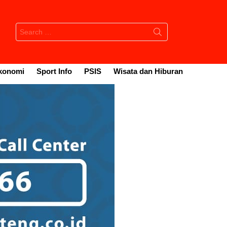
Search
for:
konomi
Sport Info
PSIS
Wisata dan Hiburan