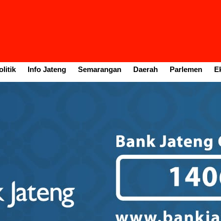
litik
Info Jateng
Semarangan
Daerah
Parlemen
E