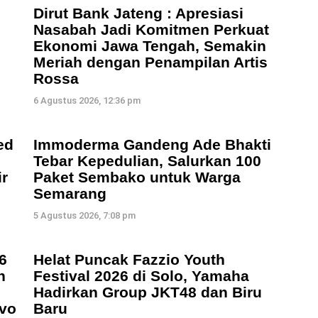
Dirut Bank Jateng : Apresiasi
Nasabah Jadi Komitmen Perkuat
Ekonomi Jawa Tengah, Semakin
Meriah dengan Penampilan Artis
Rossa
6 Agustus 2026, 12:36 pm
ed
Immoderma Gandeng Ade Bhakti
Tebar Kepedulian, Salurkan 100
r
Paket Sembako untuk Warga
Semarang
5 Agustus 2026, 7:08 pm
6
Helat Puncak Fazzio Youth
n
Festival 2026 di Solo, Yamaha
Hadirkan Group JKT48 dan Biru
vo
Baru