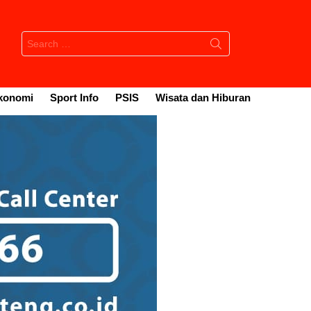
Search
for:
konomi
Sport Info
PSIS
Wisata dan Hiburan