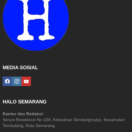
MEDIA SOSIAL
facebook
instagram
youtube
HALO SEMARANG
Kantor dan Redaksi:
Seruni Residence No 10A, Kelurahan Sendangmulyo, Kecamatan
Tembalang, Kota Semarang