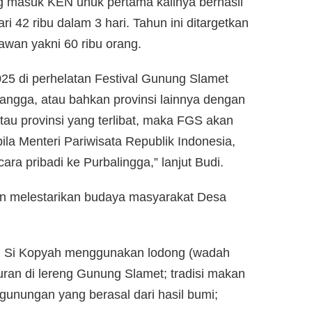
g masuk KEN unuk pertama kalinya berhasil
i 42 ribu dalam 3 hari. Tahun ini ditargetkan
awan yakni 60 ribu orang.
5 di perhelatan Festival Gunung Slamet
tangga, atau bahkan provinsi lainnya dengan
au provinsi yang terlibat, maka FGS akan
ila Menteri Pariwisata Republik Indonesia,
cara pribadi ke Purbalingga,” lanjut Budi.
n melestarikan budaya masyarakat Desa
uk) Si Kopyah menggunakan lodong (wadah
an di lereng Gunung Slamet; tradisi makan
b gunungan yang berasal dari hasil bumi;