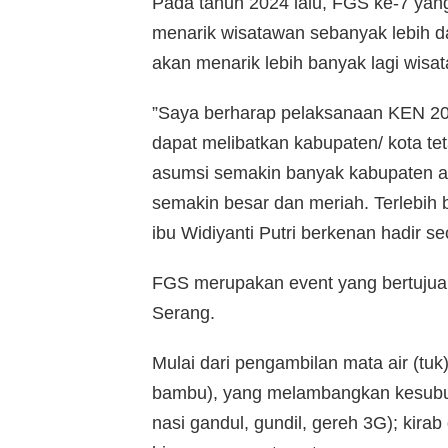
Pada tahun 2024 lalu, FGS ke-7 yan
menarik wisatawan sebanyak lebih dar
akan menarik lebih banyak lagi wisat
”Saya berharap pelaksanaan KEN 202
dapat melibatkan kabupaten/ kota te
asumsi semakin banyak kabupaten at
semakin besar dan meriah. Terlebih b
ibu Widiyanti Putri berkenan hadir se
FGS merupakan event yang bertujua
Serang.
Mulai dari pengambilan mata air (t
bambu), yang melambangkan kesubur
nasi gandul, gundil, gereh 3G); kira