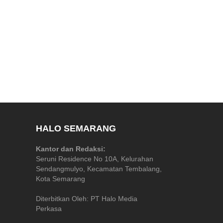
HALO SEMARANG
Kantor dan Redaksi:
Seruni Residence No 10A, Kelurahan
Sendangmulyo, Kecamatan Tembalang,
Kota Semarang
Diterbitkan Oleh: PT Halo Media
Perkasa