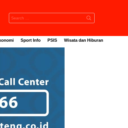
Search
for:
konomi
Sport Info
PSIS
Wisata dan Hiburan