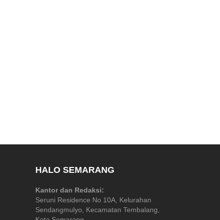
HALO SEMARANG
Kantor dan Redaksi:
Seruni Residence No 10A, Kelurahan
Sendangmulyo, Kecamatan Tembalang,
Kota Semarang