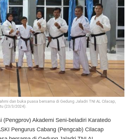
ahmi dan buka puasa bersama di Gedung Jaladri TNI AL Cilacap,
u (23/3/2024).
 (Pengprov) Akademi Seni-beladiri Karatedo
ASKI Pengurus Cabang (Pengcab) Cilacap
asa bersama di Gedung Jaladri TNI AL