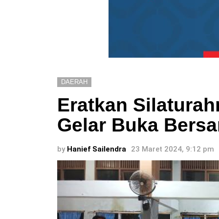
DAERAH
Eratkan Silaturah
Gelar Buka Bers
by
Hanief Sailendra
23 Maret 2024, 9:12 pm