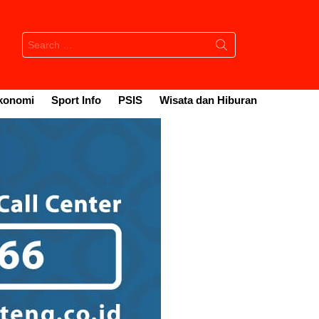
Search
for:
konomi
Sport Info
PSIS
Wisata dan Hiburan