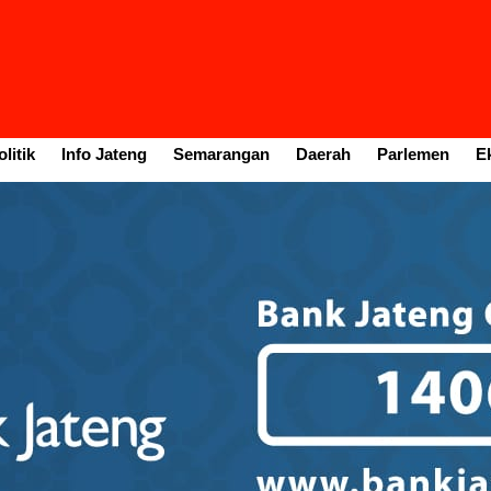
litik
Info Jateng
Semarangan
Daerah
Parlemen
E