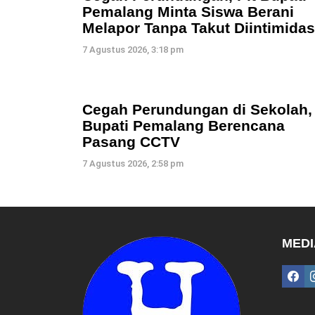
Pemalang Minta Siswa Berani
Melapor Tanpa Takut Diintimidas
7 Agustus 2026, 3:18 pm
Cegah Perundungan di Sekolah,
Bupati Pemalang Berencana
Pasang CCTV
7 Agustus 2026, 2:58 pm
MEDI
fac