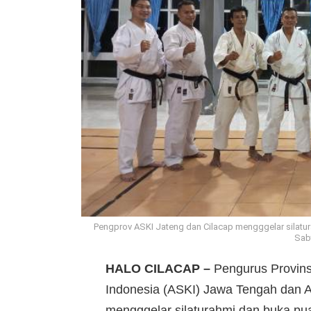
Pengprov ASKI Jateng dan Cilacap mengggelar silatur
Sabt
HALO CILACAP –
Pengurus Provinsi
Indonesia (ASKI) Jawa Tengah dan 
mengggelar silaturahmi dan buka pu