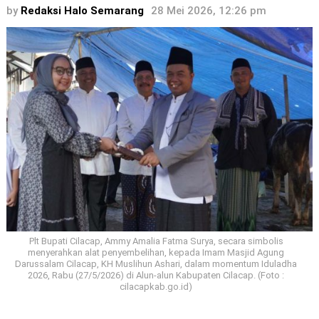
by
Redaksi Halo Semarang
28 Mei 2026, 12:26 pm
Plt Bupati Cilacap, Ammy Amalia Fatma Surya, secara simbolis
menyerahkan alat penyembelihan, kepada Imam Masjid Agung
Darussalam Cilacap, KH Muslihun Ashari, dalam momentum Iduladha
2026, Rabu (27/5/2026) di Alun-alun Kabupaten Cilacap. (Foto :
cilacapkab.go.id)