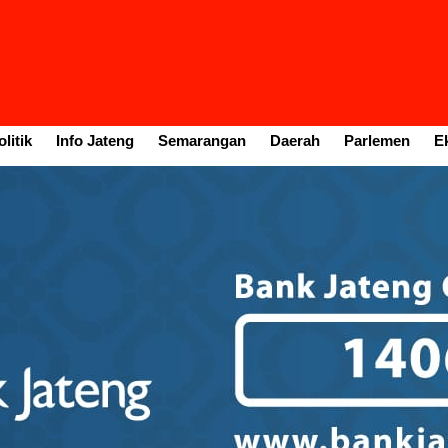
litik
Info Jateng
Semarangan
Daerah
Parlemen
E