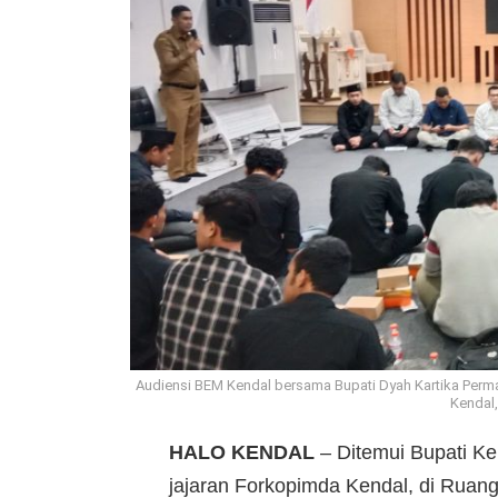
Audiensi BEM Kendal bersama Bupati Dyah Kartika Perma
Kendal,
HALO
KENDAL
– Ditemui Bupati Ke
jajaran Forkopimda Kendal, di Ruan