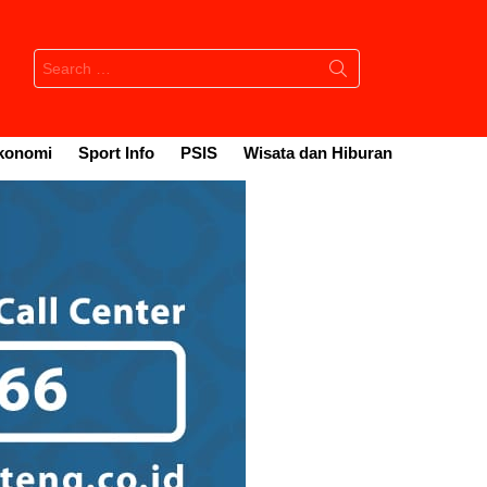
Search
for:
konomi
Sport Info
PSIS
Wisata dan Hiburan