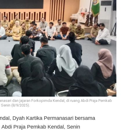
nasari dan jajaran Forkopimda Kendal, di ruang Abdi Praja Pemkab
 Senin (8/9/2025).
ndal, Dyah Kartika Permanasari bersama
g Abdi Praja Pemkab Kendal, Senin