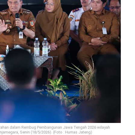
arahan dalam Rembug Pembangunan Jawa Tengah 2026 wilayah
arnegara, Senin (18/5/2026). (Foto : Humas Jateng)