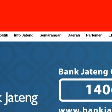
litik
Info Jateng
Semarangan
Daerah
Parlemen
E