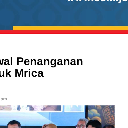
wal Penanganan
uk Mrica
7 pm