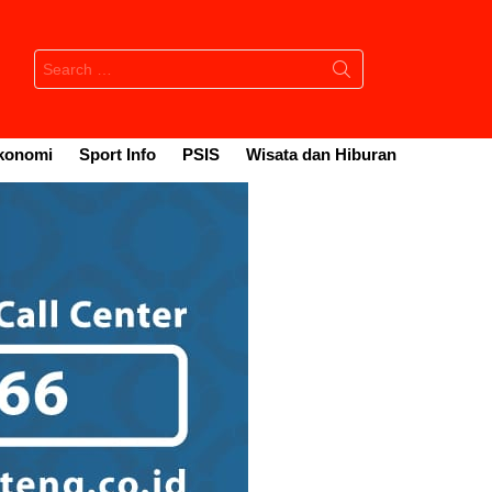
Search
for:
konomi
Sport Info
PSIS
Wisata dan Hiburan