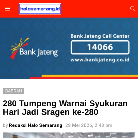
S
Menu
DAERAH
280 Tumpeng Warnai Syukuran
Hari Jadi Sragen ke-280
by
Redaksi Halo Semarang
28 Mei 2026, 2:43 pm