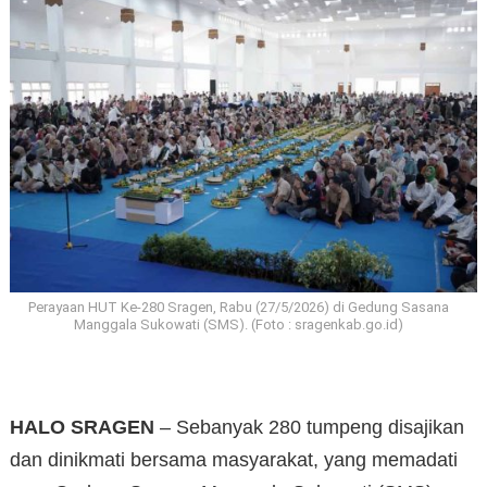
Perayaan HUT Ke-280 Sragen, Rabu (27/5/2026) di Gedung Sasana
Manggala Sukowati (SMS). (Foto : sragenkab.go.id)
HALO SRAGEN
– Sebanyak 280 tumpeng disajikan
dan dinikmati bersama masyarakat, yang memadati