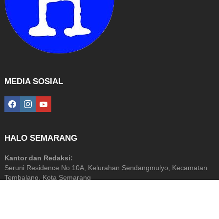
MEDIA SOSIAL
facebook
instagram
youtube
HALO SEMARANG
Kantor dan Redaksi:
Seruni Residence No 10A, Kelurahan Sendangmulyo, Kecamatan
Tembalang, Kota Semarang
Diterbitkan Oleh: PT Halo Media Perkasa
NIB: 9120201872799