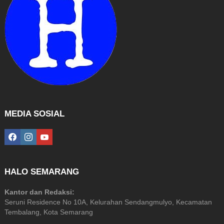
MEDIA SOSIAL
facebook
instagram
youtube
HALO SEMARANG
Kantor dan Redaksi:
Seruni Residence No 10A, Kelurahan Sendangmulyo, Kecamatan
Tembalang, Kota Semarang