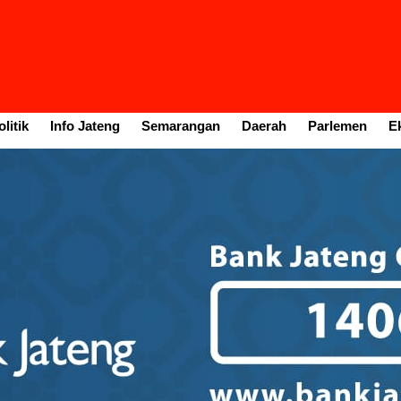
litik
Info Jateng
Semarangan
Daerah
Parlemen
E