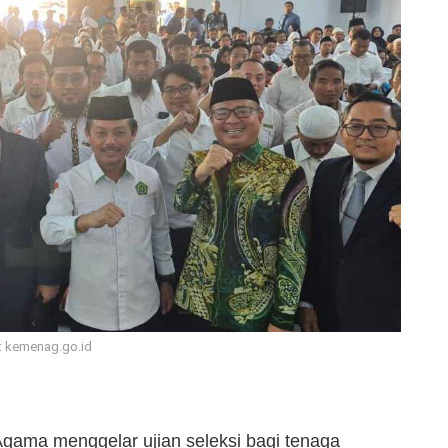
: kemenag.go.id
gama menggelar ujian seleksi bagi tenaga