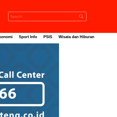
Search
for:
konomi
Sport Info
PSIS
Wisata dan Hiburan