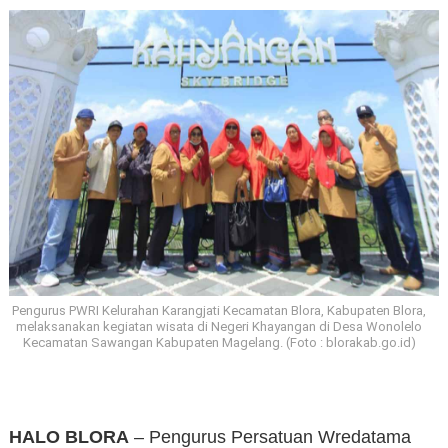
Pengurus PWRI Kelurahan Karangjati Kecamatan Blora, Kabupaten Blora,
melaksanakan kegiatan wisata di Negeri Khayangan di Desa Wonolelo
Kecamatan Sawangan Kabupaten Magelang. (Foto : blorakab.go.id)
HALO BLORA
– Pengurus Persatuan Wredatama