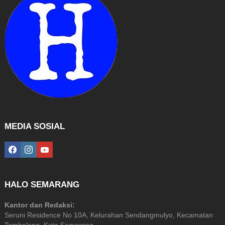
MEDIA SOSIAL
facebook
instagram
youtube
HALO SEMARANG
Kantor dan Redaksi:
Seruni Residence No 10A, Kelurahan Sendangmulyo, Kecamatan
Tembalang, Kota Semarang