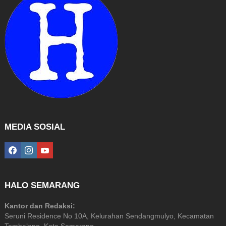
MEDIA SOSIAL
facebook
instagram
youtube
HALO SEMARANG
Kantor dan Redaksi:
Seruni Residence No 10A, Kelurahan Sendangmulyo, Kecamatan
Tembalang, Kota Semarang