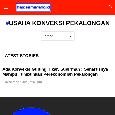
S
Menu
USAHA KONVEKSI PEKALONGAN
LATEST STORIES
Ada Konveksi Gulung Tikar, Sukirman : Seharusnya
Mampu Tumbuhkan Perekonomian Pekalongan
9 Desember 2021, 2:43 pm