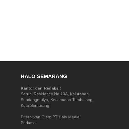
HALO SEMARANG
Kantor dan Redaksi:
Seruni Residence No 10A, Kelurahan
Sendangmulyo, Kecamatan Tembalang,
Kota Semarang
Diterbitkan Oleh: PT Halo Media
Perkasa