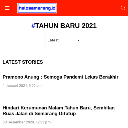
S
Menu
TAHUN BARU 2021
LATEST STORIES
Pramono Anung : Semoga Pandemi Lekas Berakhir
1 Januari 2021, 9:29 am
Hindari Kerumunan Malam Tahun Baru, Sembilan
Ruas Jalan di Semarang Ditutup
30 Desember 2020, 12:33 pm