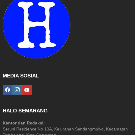
MEDIA SOSIAL
facebook
instagram
youtube
HALO SEMARANG
Kantor dan Redaksi:
Seruni Residence No 10A, Kelurahan Sendangmulyo, Kecamatan
Tembalang, Kota Semarang