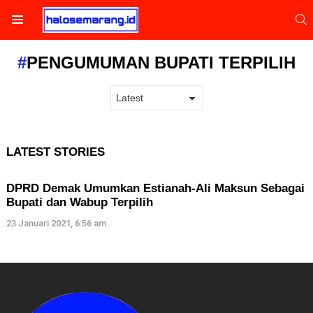
S
Menu
PENGUMUMAN BUPATI TERPILIH
LATEST STORIES
DPRD Demak Umumkan Estianah-Ali Maksun Sebagai
Bupati dan Wabup Terpilih
23 Januari 2021, 6:56 am