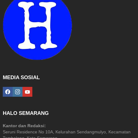
MEDIA SOSIAL
facebook
instagram
youtube
HALO SEMARANG
Kantor dan Redaksi:
Seruni Residence No 10A, Kelurahan Sendangmulyo, Kecamatan
Tembalang, Kota Semarang