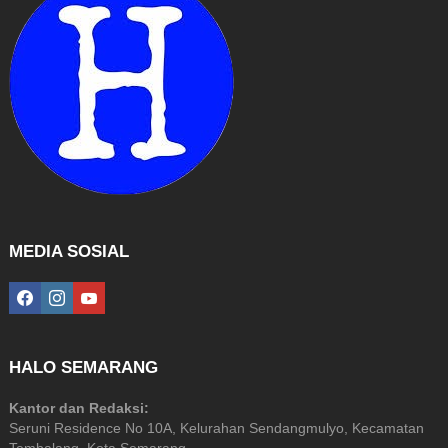
MEDIA SOSIAL
facebook
instagram
youtube
HALO SEMARANG
Kantor dan Redaksi:
Seruni Residence No 10A, Kelurahan Sendangmulyo, Kecamatan
Tembalang, Kota Semarang