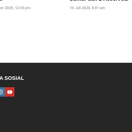
er 2020, 12:30 pm
10 Juli 2020, 8:01 am
A SOSIAL
ebook
instagram
youtube