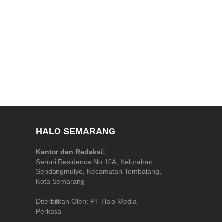
HALO SEMARANG
Kantor dan Redaksi:
Seruni Residence No 10A, Kelurahan
Sendangmulyo, Kecamatan Tembalang,
Kota Semarang
Diterbitkan Oleh: PT Halo Media
Perkasa