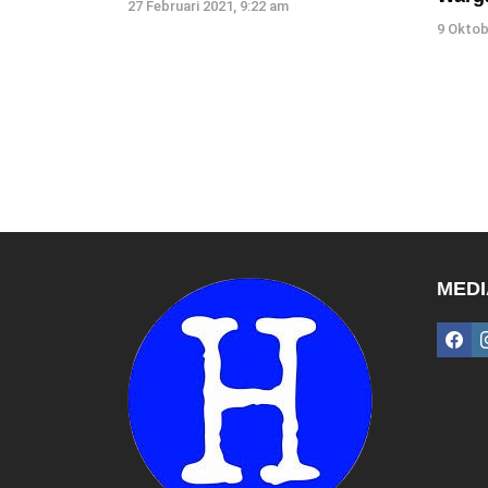
27 Februari 2021, 9:22 am
9 Oktob
MEDI
fac