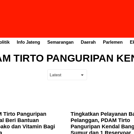
litik
Info Jateng
Semarangan
Daerah
Parlemen
E
M TIRTO PANGURIPAN KE
 Tirto Panguripan
Tingkatkan Pelayanan B
l Beri Bantuan
Pelanggan, PDAM Tirto
ako dan Vitamin Bagi
Panguripan Kendal Ban
a
Sumur dan 1 Reservoar