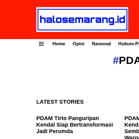
Home
Opini
Nasional
Hukum-Po
Menu
PDA
LATEST STORIES
PDAM Tirto Panguripan
PDAM
Kendal Siap Bertransformasi
Kenda
Jadi Perumda
Semb
Warg