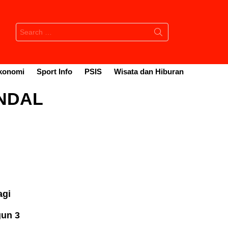
Search
for:
konomi
Sport Info
PSIS
Wisata dan Hiburan
NDAL
agi
gun 3