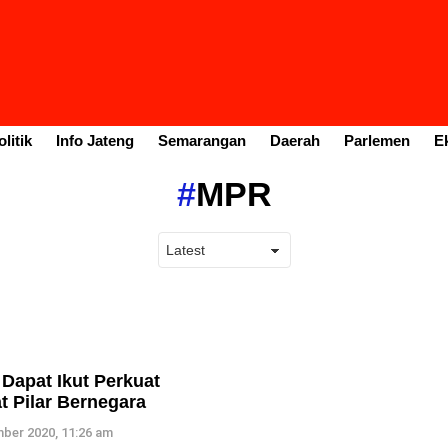
litik
Info Jateng
Semarangan
Daerah
Parlemen
E
MPR
Dapat Ikut Perkuat
 Pilar Bernegara
ber 2020, 11:26 am