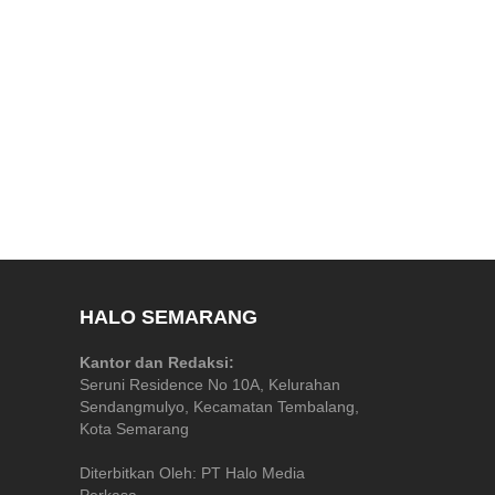
HALO SEMARANG
Kantor dan Redaksi:
Seruni Residence No 10A, Kelurahan
Sendangmulyo, Kecamatan Tembalang,
Kota Semarang
Diterbitkan Oleh: PT Halo Media