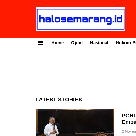
Home
Opini
Nasional
Hukum-Po
Menu
LATEST STORIES
PGRI 
Empat
2 Novem