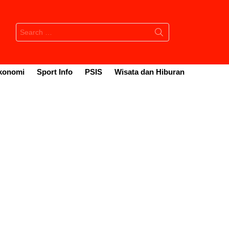
Search
for:
konomi
Sport Info
PSIS
Wisata dan Hiburan