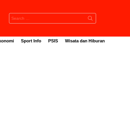
Search
for:
konomi
Sport Info
PSIS
Wisata dan Hiburan