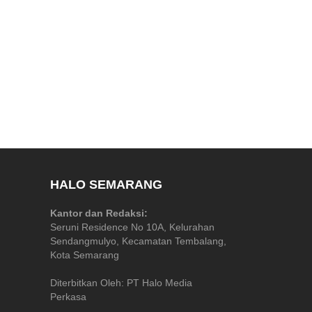
HALO SEMARANG
Kantor dan Redaksi:
Seruni Residence No 10A, Kelurahan
Sendangmulyo, Kecamatan Tembalang,
Kota Semarang
Diterbitkan Oleh: PT Halo Media
Perkasa