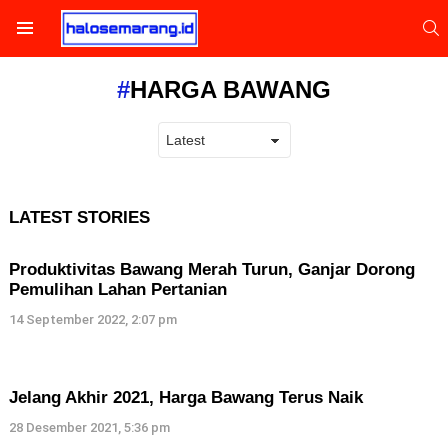
S
Menu
HARGA BAWANG
LATEST STORIES
Produktivitas Bawang Merah Turun, Ganjar Dorong
Pemulihan Lahan Pertanian
14 September 2022, 2:07 pm
Jelang Akhir 2021, Harga Bawang Terus Naik
28 Desember 2021, 5:36 pm