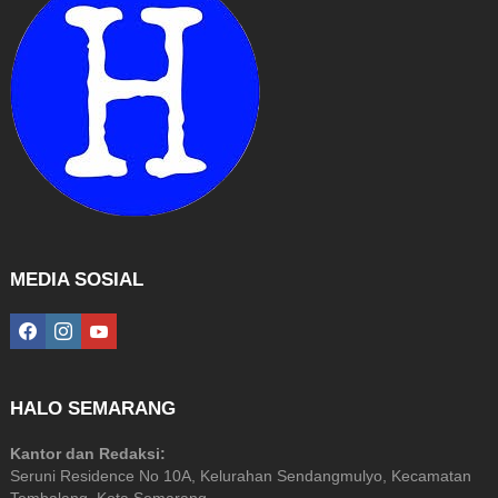
MEDIA SOSIAL
facebook
instagram
youtube
HALO SEMARANG
Kantor dan Redaksi:
Seruni Residence No 10A, Kelurahan Sendangmulyo, Kecamatan
Tembalang, Kota Semarang