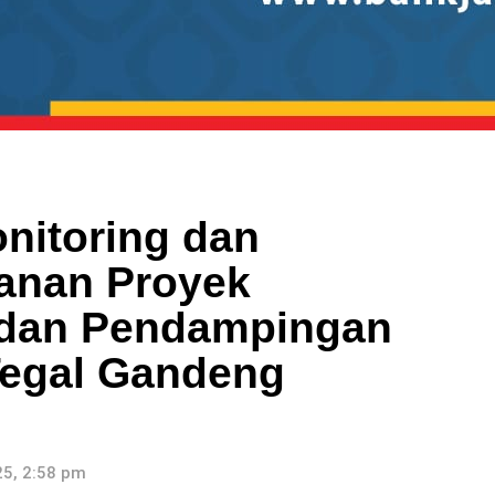
onitoring dan
anan Proyek
h dan Pendampingan
egal Gandeng
5, 2:58 pm