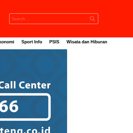
Search
for:
konomi
Sport Info
PSIS
Wisata dan Hiburan