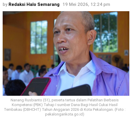
by
Redaksi Halo Semarang
19 Mei 2026, 12:24 pm
Nanang Rusbianto (51), peserta tertua dalam Pelatihan Berbasis
Kompetensi (PBK) Tahap I sumber Dana Bagi Hasil Cukai Hasil
Tembakau (DBHCHT) Tahun Anggaran 2026 di Kota Pekalongan. (Foto :
pekalongankota.go.id)