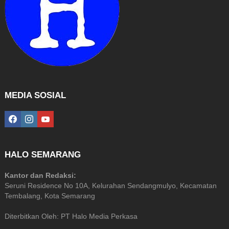
MEDIA SOSIAL
facebook
instagram
youtube
HALO SEMARANG
Kantor dan Redaksi:
Seruni Residence No 10A, Kelurahan Sendangmulyo, Kecamatan
Tembalang, Kota Semarang
Diterbitkan Oleh: PT Halo Media Perkasa