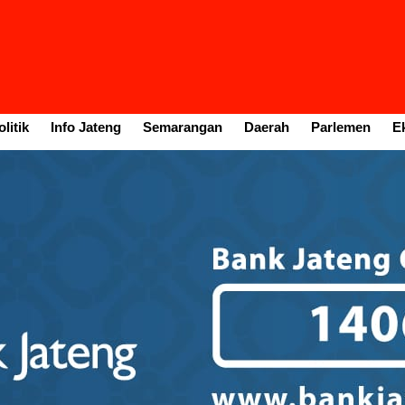
litik
Info Jateng
Semarangan
Daerah
Parlemen
E