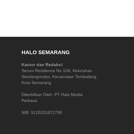
HALO SEMARANG
Kantor dan Redaksi:
Seruni Residence No 10A, Kelurahan
Sendangmulyo, Kecamatan Tembalang,
Kota Semarang
Diterbitkan Oleh: PT Halo Media
Perkasa
NIB: 9120201872799