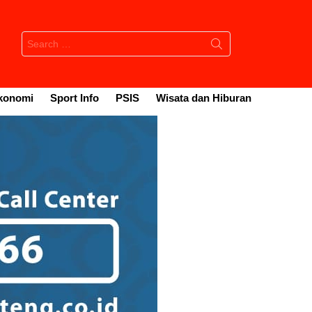
Search
for:
konomi
Sport Info
PSIS
Wisata dan Hiburan