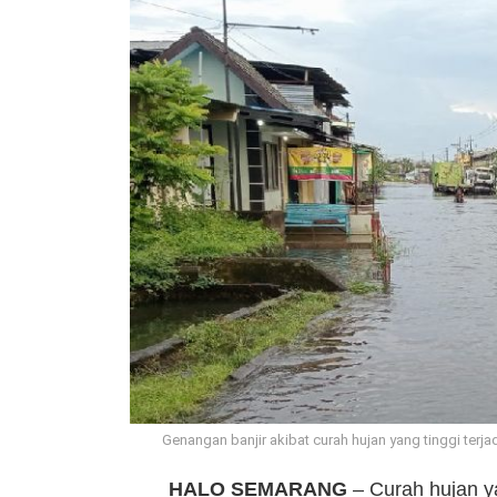
Genangan banjir akibat curah hujan yang tinggi ter
HALO
SEMARANG
– Curah hujan ya