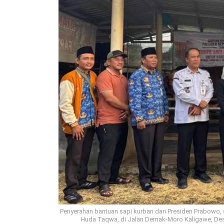
Penyerahan bantuan sapi kurban dari Presiden Prabowo, 
Huda Taqwa, di Jalan Demak-Moro Kaligawe, Des