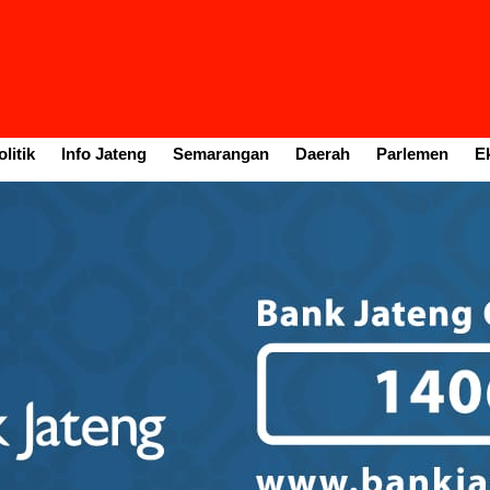
litik
Info Jateng
Semarangan
Daerah
Parlemen
E