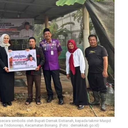
secara simbolis oleh Bupati Demak Eistianah, kepada takmir Masjid
a Tridonorejo, Kecamatan Bonang. (Foto : demakkab.go.id)