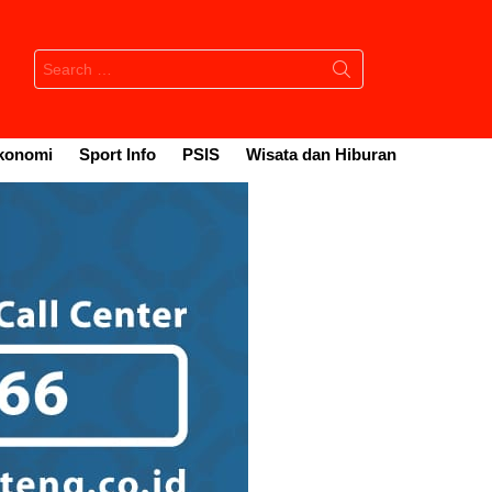
Search
for:
konomi
Sport Info
PSIS
Wisata dan Hiburan