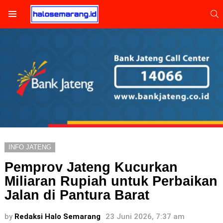
S
Menu
INFO JATENG
Pemprov Jateng Kucurkan
Miliaran Rupiah untuk Perbaikan
Jalan di Pantura Barat
by
Redaksi Halo Semarang
23 Juni 2026, 7:37 am