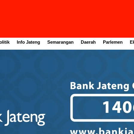
litik
Info Jateng
Semarangan
Daerah
Parlemen
E