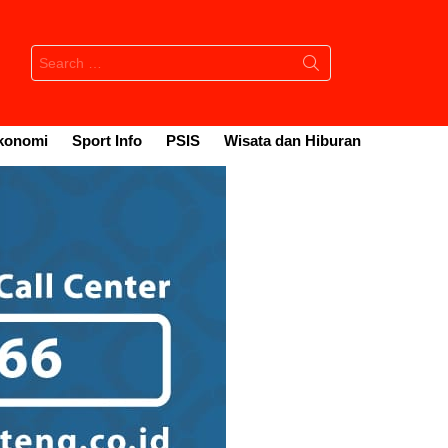
Search
for:
konomi
Sport Info
PSIS
Wisata dan Hiburan