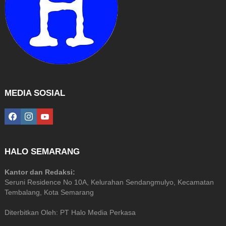
MEDIA SOSIAL
facebook
instagram
youtube
HALO SEMARANG
Kantor dan Redaksi:
Seruni Residence No 10A, Kelurahan Sendangmulyo, Kecamatan
Tembalang, Kota Semarang
Diterbitkan Oleh: PT Halo Media Perkasa