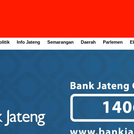
litik
Info Jateng
Semarangan
Daerah
Parlemen
E