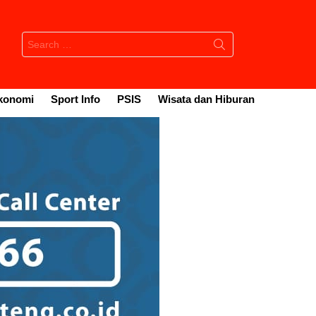
Search
for:
konomi
Sport Info
PSIS
Wisata dan Hiburan