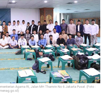
 Kementerian Agama RI, Jalan MH Thamrin No 6 Jakarta Pusat. (Foto :
menag.go.id)