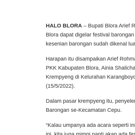
HALO BLORA
– Bupati Blora Arie
Blora dapat digelar festival barongan
kesenian barongan sudah dikenal lu
Harapan itu disampaikan Arief Rohm
PKK Kabupaten Blora, Ainia Shalich
Krempyeng di Kelurahan Karangboyo
(15/5/2022).
Dalam pasar krempyeng itu, penyel
Barongan se-Kecamatan Cepu.
“Kalau umpanya ada acara seperti ini
ini, kita juga mimpi nanti akan ada fe