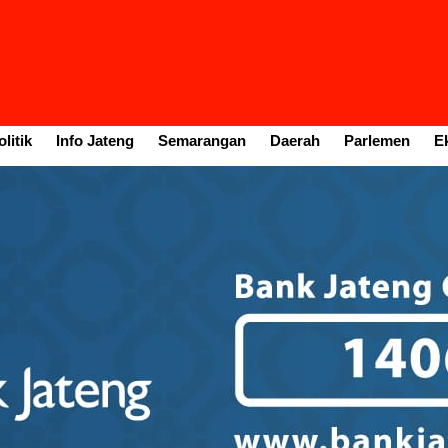
litik
Info Jateng
Semarangan
Daerah
Parlemen
E