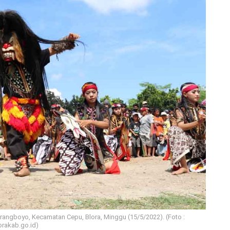
rangboyo, Kecamatan Cepu, Blora, Minggu (15/5/2022). (Foto :
orakab.go.id)