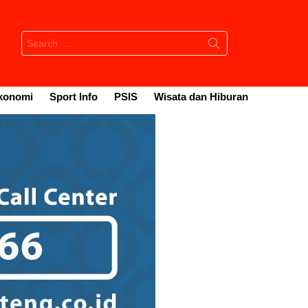
Search
for:
konomi
Sport Info
PSIS
Wisata dan Hiburan