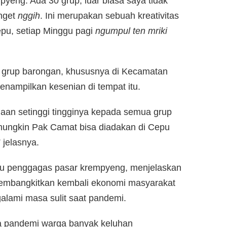
mpyeng. Ada 30 grup, luar biasa saya tidak
nget
nggih
. Ini merupakan sebuah kreativitas
pu, setiap Minggu pagi
ngumpul ten mriki
 grup barongan, khususnya di Kecamatan
menampilkan kesenian di tempat itu.
aan setinggi tingginya kepada semua grup
 mungkin Pak Camat bisa diadakan di Cepu
” jelasnya.
satu penggagas pasar krempyeng, menjelaskan
membangkitkan kembali ekonomi masyarakat
lami masa sulit saat pandemi.
asa pandemi warga banyak keluhan