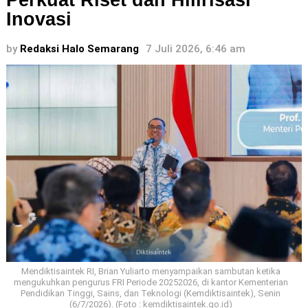
Perkuat Riset dan Hilirisasi
Inovasi
by
Redaksi Halo Semarang
7 Juli 2026, 6:46 am
Mendiktisaintek RI, Brian Yuliarto menyampaikan sambutan ketika
mengukuhkan pengurus FRI Periode 20252026, di kantor Kementerian
Pendidikan Tinggi, Sains, dan Teknologi (Kemdiktisaintek), Senin
(6/7/2026). (Foto : kemdiktisaintek.go.id)