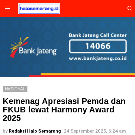
S
Menu
NASIONAL
Kemenag Apresiasi Pemda dan
FKUB lewat Harmony Award
2025
by
Redaksi Halo Semarang
24 September 2025, 6:24 am