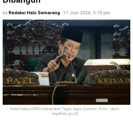
Dibangun
by
Redaksi Halo Semarang
17 Juni 2026, 3:10 pm
Wakil Ketua DPRD Kabupaten Tegal, Agus Solichin. (Foto : dprd-
tegalkab.go.id)