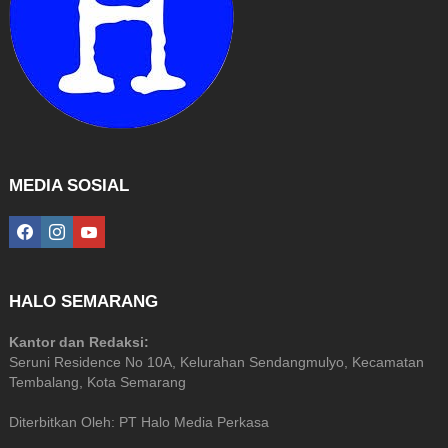
MEDIA SOSIAL
facebook
instagram
youtube
HALO SEMARANG
Kantor dan Redaksi:
Seruni Residence No 10A, Kelurahan Sendangmulyo, Kecamatan
Tembalang, Kota Semarang
Diterbitkan Oleh: PT Halo Media Perkasa