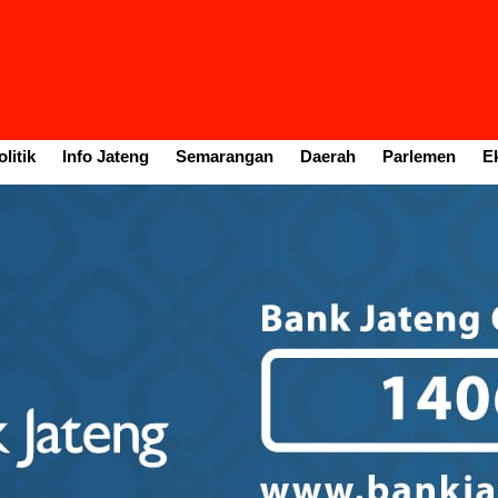
litik
Info Jateng
Semarangan
Daerah
Parlemen
E