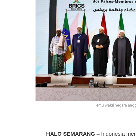
Temu wakil negara angg
HALO SEMARANG
– Indonesia men