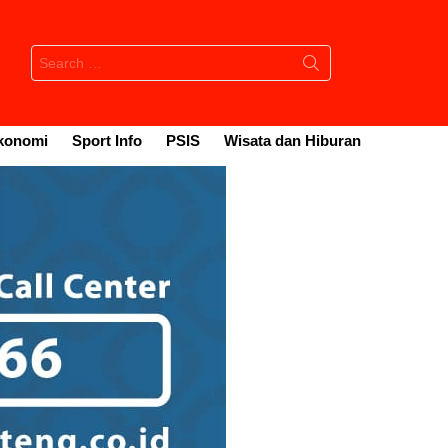
Search
for:
konomi
Sport Info
PSIS
Wisata dan Hiburan