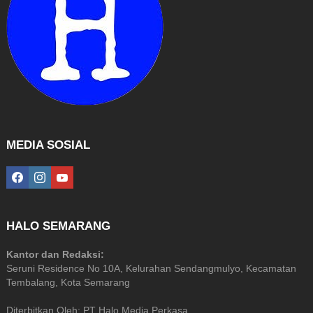
MEDIA SOSIAL
facebook
instagram
youtube
HALO SEMARANG
Kantor dan Redaksi:
Seruni Residence No 10A, Kelurahan Sendangmulyo, Kecamatan
Tembalang, Kota Semarang
Diterbitkan Oleh: PT Halo Media Perkasa