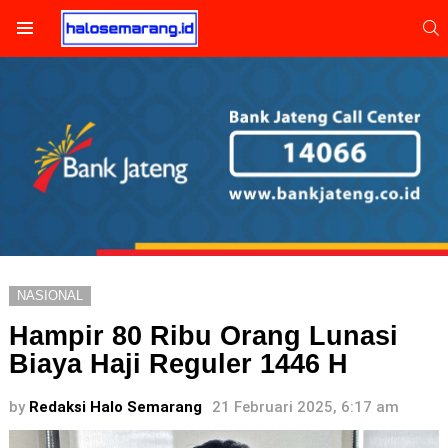
S
Menu
NASIONAL
Hampir 80 Ribu Orang Lunasi
Biaya Haji Reguler 1446 H
by
Redaksi Halo Semarang
21 Februari 2025, 6:17 am