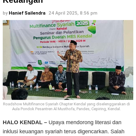
Keuangan
by
Hanief Sailendra
24 April 2025, 8:56 pm
Roadshow Multifinance Syariah Chapter Kendal yang diselenggarakan di
Aula Pondok Pesantren Al Musthofa, Pandes, Cepiring, Kendal.
HALO KENDAL –
Upaya mendorong literasi dan
inklusi keuangan syariah terus digencarkan. Salah